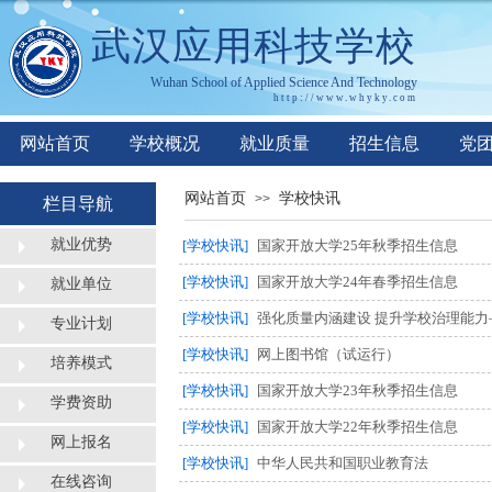
武汉应用科技学校
Wuhan
S
chool of
A
pplied
S
cience
A
nd
T
echnology
http://www.whyky.co
m
网站首页
学校概况
就业质量
招生信息
党
网站首页
学校快讯
>>
栏目导航
就业优势
[学校快讯]
国家开放大学25年秋季招生信息
[学校快讯]
国家开放大学24年春季招生信息
就业单位
[学校快讯]
强化质量内涵建设 提升学校治理能
专业计划
[学校快讯]
网上图书馆（试运行）
培养模式
[学校快讯]
国家开放大学23年秋季招生信息
学费资助
[学校快讯]
国家开放大学22年秋季招生信息
网上报名
[学校快讯]
中华人民共和国职业教育法
在线咨询