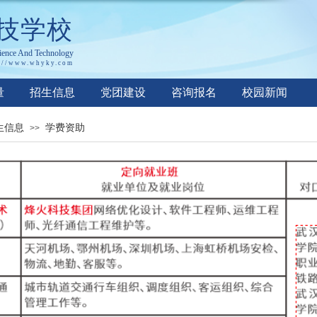
技学校
ience
A
nd
T
echnology
://www.whyky.co
m
量
招生信息
党团建设
咨询报名
校园新闻
生信息
学费资助
>>