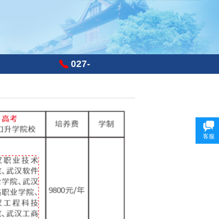
027-
87801636
客服