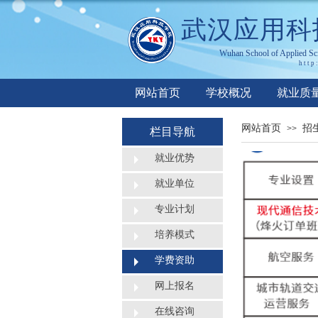
武汉应用科
Wuhan
S
chool of
A
pplied
S
c
http
网站首页
学校概况
就业质
网站首页
招
>>
栏目导航
就业优势
就业单位
专业计划
培养模式
学费资助
网上报名
在线咨询