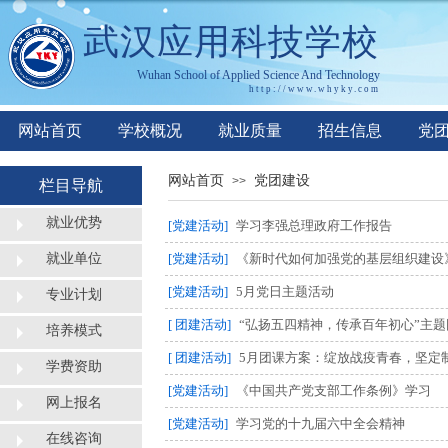
武汉应用科技学校
Wuhan
S
chool of
A
pplied
S
cience
A
nd
T
echnology
http://www.whyky.co
m
网站首页
学校概况
就业质量
招生信息
党
网站首页
党团建设
>>
栏目导航
就业优势
[党建活动]
学习李强总理政府工作报告
就业单位
[党建活动]
《新时代如何加强党的基层组织建设
[党建活动]
5月党日主题活动
专业计划
[ 团建活动]
“弘扬五四精神，传承百年初心”主
培养模式
[ 团建活动]
5月团课方案：绽放战疫青春，坚定
学费资助
[党建活动]
《中国共产党支部工作条例》学习
网上报名
[党建活动]
学习党的十九届六中全会精神
在线咨询