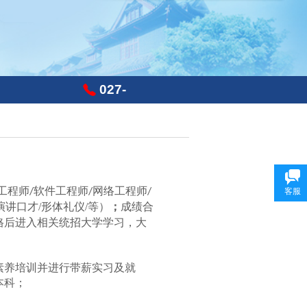
027-
87801636
工程师
软件工程师
网络工程师
/
/
/
客服
演讲口才
/
形体礼仪
/
等
）
；
成绩合
格后进入相关统招大学学习，大
素养培训并进行
带薪实习及就
本科
；