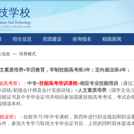
技学校
ience
A
nd
T
echnology
://www.whyky.co
m
量
招生信息
党团建设
咨询报名
校园新闻
生信息
培养模式
>>
文素质培养
学历教育，学制
年；定向就业班4年；
+
技能高考班3
能高考班）
：
中
专
相应专业技能培训
（通信
+
技能高考培训课程
+
体训练
初级会计师及会计实操训练
）
人文素质
培
养
（国学文化
/
/
+
技能证书及中专毕业证书并组织参加国家技能高考考试，考试合
续报读本科。
就业班）
：
在校学习3
年
中专课程
，第四年进行职业规划和职业
条件，参加大专学习取得大专毕业证书
后
，
上班的同时
双休套读