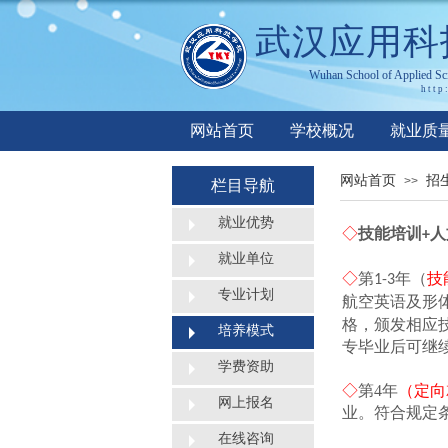
武汉应用科
Wuhan
S
chool of
A
pplied
S
c
http
网站首页
学校概况
就业质
网站首页
招
>>
栏目导航
就业优势
◇
技能培训
人
+
就业单位
◇
第
年（
技
1-3
专业计划
航空英语及形
格，颁发相应
培养模式
专毕业后可继
学费资助
◇
第
4年
（定向
网上报名
业
。
符合规定
在线咨询