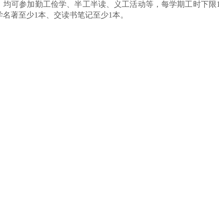
，均可参加勤工俭学、半工半读、义工活动等，每学期工时下限
学名著至少1本、交读书笔记至少1本。