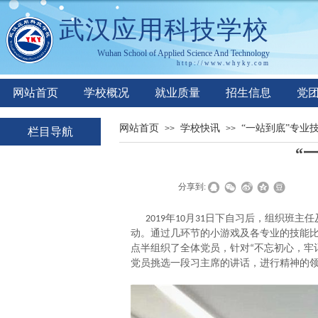
武汉应用科技学校
Wuhan
S
chool of
A
pplied
S
cience
A
nd
T
echnology
http://www.whyky.co
m
网站首页
学校概况
就业质量
招生信息
党
网站首页
学校快讯
“一站到底”专业
>>
>>
栏目导航
“
就业优势
就业单位
|
|
分享到:
专业计划
年
月
日下自习后，组织班主任
2019
10
31
动。通过几环节的小游戏及各专业的技能
培养模式
点半组织了全体党员，针对
不忘初心，牢
“
学费资助
党员挑选一段习主席的讲话，进行精神的
网上报名
在线咨询