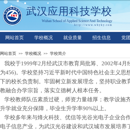
武汉应用科技学校
Wuhan
S
chool of
A
pplied
S
cience
A
nd
T
echnology
http://www.whyky.co
m
网站首页
学校概况
就业质量
招生信息
党
网站首页
学校概况
学校简介
>>
>>
我校于1999年2月经武汉市教育局批筹、2002年4
为456)。学校坚持习近平新时代中国特色社会主义
下的校长负责制。牢固树立新发展理念，坚持职业教
教融合办学宗旨，落实立德树人根本任务。
学校教师队伍素质过硬，师资力量雄厚；教学设施齐
升学就业充分保障，毕业生升学率90%以上。
学校多年来与烽火科技、优信等光谷光电子企业合作
电子信息产业，为武汉光谷建设和武汉城市发展培养